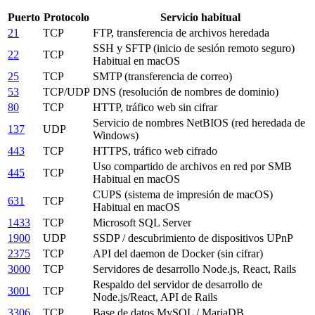
Puerto
Protocolo
Servicio habitual
21
TCP
FTP, transferencia de archivos heredada
SSH y SFTP (inicio de sesión remoto seguro)
22
TCP
Habitual en macOS
25
TCP
SMTP (transferencia de correo)
53
TCP/UDP
DNS (resolución de nombres de dominio)
80
TCP
HTTP, tráfico web sin cifrar
Servicio de nombres NetBIOS (red heredada de
137
UDP
Windows)
443
TCP
HTTPS, tráfico web cifrado
Uso compartido de archivos en red por SMB
445
TCP
Habitual en macOS
CUPS (sistema de impresión de macOS)
631
TCP
Habitual en macOS
1433
TCP
Microsoft SQL Server
1900
UDP
SSDP / descubrimiento de dispositivos UPnP
2375
TCP
API del daemon de Docker (sin cifrar)
3000
TCP
Servidores de desarrollo Node.js, React, Rails
Respaldo del servidor de desarrollo de
3001
TCP
Node.js/React, API de Rails
3306
TCP
Base de datos MySQL / MariaDB