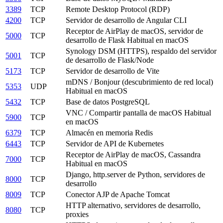
3389
TCP
Remote Desktop Protocol (RDP)
4200
TCP
Servidor de desarrollo de Angular CLI
Receptor de AirPlay de macOS, servidor de
5000
TCP
desarrollo de Flask
Habitual en macOS
Synology DSM (HTTPS), respaldo del servidor
5001
TCP
de desarrollo de Flask/Node
5173
TCP
Servidor de desarrollo de Vite
mDNS / Bonjour (descubrimiento de red local)
5353
UDP
Habitual en macOS
5432
TCP
Base de datos PostgreSQL
VNC / Compartir pantalla de macOS
Habitual
5900
TCP
en macOS
6379
TCP
Almacén en memoria Redis
6443
TCP
Servidor de API de Kubernetes
Receptor de AirPlay de macOS, Cassandra
7000
TCP
Habitual en macOS
Django, http.server de Python, servidores de
8000
TCP
desarrollo
8009
TCP
Conector AJP de Apache Tomcat
HTTP alternativo, servidores de desarrollo,
8080
TCP
proxies