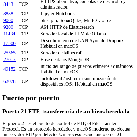
HTTPS alternativo, consolas de desarrollo y
8443
TCP
administración
8888
TCP
Jupyter Notebook
9000
TCP
php-fpm, SonarQube, MinIO y otros
9200
TCP
API HTTP de Elasticsearch
11434
TCP
Servidor local de LLM de Ollama
Descubrimiento de LAN Sync de Dropbox
17500
TCP
Habitual en macOS
25565
TCP
Servidor de Minecraft
27017
TCP
Base de datos MongoDB
Inicio del rango de puertos efímeros / dinámicos
49152
TCP
Habitual en macOS
lockdownd / usbmux (sincronización de
62078
TCP
dispositivos iOS)
Habitual en macOS
Puerto por puerto
Puerto 21
FTP, transferencia de archivos heredada
El puerto 21 es el puerto de control de FTP, el File Transfer
Protocol. Es un protocolo heredado, y macOS moderno no ejecuta
un servidor FTP por defecto. Un proceso escuchando en el 21