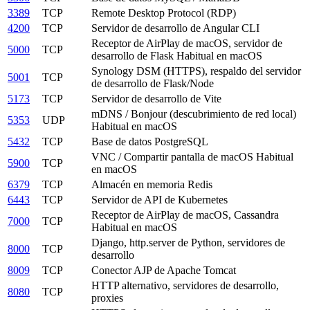
3389
TCP
Remote Desktop Protocol (RDP)
4200
TCP
Servidor de desarrollo de Angular CLI
Receptor de AirPlay de macOS, servidor de
5000
TCP
desarrollo de Flask
Habitual en macOS
Synology DSM (HTTPS), respaldo del servidor
5001
TCP
de desarrollo de Flask/Node
5173
TCP
Servidor de desarrollo de Vite
mDNS / Bonjour (descubrimiento de red local)
5353
UDP
Habitual en macOS
5432
TCP
Base de datos PostgreSQL
VNC / Compartir pantalla de macOS
Habitual
5900
TCP
en macOS
6379
TCP
Almacén en memoria Redis
6443
TCP
Servidor de API de Kubernetes
Receptor de AirPlay de macOS, Cassandra
7000
TCP
Habitual en macOS
Django, http.server de Python, servidores de
8000
TCP
desarrollo
8009
TCP
Conector AJP de Apache Tomcat
HTTP alternativo, servidores de desarrollo,
8080
TCP
proxies