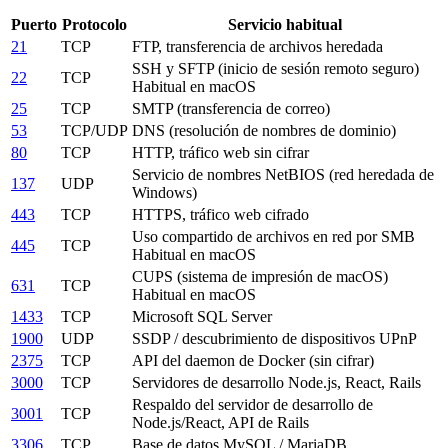
Puerto
Protocolo
Servicio habitual
21
TCP
FTP, transferencia de archivos heredada
SSH y SFTP (inicio de sesión remoto seguro)
22
TCP
Habitual en macOS
25
TCP
SMTP (transferencia de correo)
53
TCP/UDP
DNS (resolución de nombres de dominio)
80
TCP
HTTP, tráfico web sin cifrar
Servicio de nombres NetBIOS (red heredada de
137
UDP
Windows)
443
TCP
HTTPS, tráfico web cifrado
Uso compartido de archivos en red por SMB
445
TCP
Habitual en macOS
CUPS (sistema de impresión de macOS)
631
TCP
Habitual en macOS
1433
TCP
Microsoft SQL Server
1900
UDP
SSDP / descubrimiento de dispositivos UPnP
2375
TCP
API del daemon de Docker (sin cifrar)
3000
TCP
Servidores de desarrollo Node.js, React, Rails
Respaldo del servidor de desarrollo de
3001
TCP
Node.js/React, API de Rails
3306
TCP
Base de datos MySQL / MariaDB