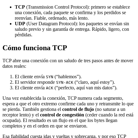
TCP
(Transmission Control Protocol): primero se establece
una conexión, cada paquete se confirma y los perdidos se
reenvían. Fiable, ordenado, más lento.
UDP
(User Datagram Protocol): los paquetes se envían sin
saludo previo y sin garantía de entrega. Rápido, ligero, con
pérdidas.
Cómo funciona TCP
TCP abre una conexión con un saludo de tres pasos antes de mover
datos reales:
El cliente envía
(“hablemos”).
SYN
El servidor responde
(“claro, aquí estoy”).
SYN-ACK
El cliente envía
(“perfecto, aquí van mis datos”).
ACK
Una vez establecida la conexión, TCP numera cada segmento,
espera a que el otro extremo confirme cada uno y retransmite lo que
se pierda. También gestiona el
control de flujo
(no saturar a un
receptor lento) y el
control de congestión
(ceder cuando la red está
ocupada). El resultado es un flujo en el que los bytes llegan
completos y en el orden en que se enviaron.
Esa fiabilidad cuesta idas y vueltas y sobrecarga, y por eso TCP