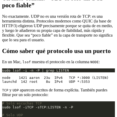
poco fiable”
No exactamente. UDP no es una versión rota de TCP: es una
herramienta distinta. Protocolos modernos como QUIC (la base de
HTTP/3) eligieron UDP precisamente porque se quita de en medio,
y luego le añadieron su propia capa de fiabilidad, más rápida y
flexible. Que sea “poco fiable” en la capa de transporte no significa
que lo sea para el usuario.
Cómo saber qué protocolo usa un puerto
En un Mac,
muestra el protocolo en la columna
:
lsof
NODE
node    1421 aaron  23u  IPv6   TCP *:3000 (LISTEN)

y
aparecen escritos de forma explícita. También puedes
TCP
UDP
filtrar por un solo protocolo:
# Solo escuchas TCP
# Solo UDP