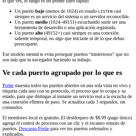
lo que ves, el rango es un primer filtro rápido:
Un puerto
bajo
(menos de 1024) en estado
casi
LISTEN
siempre es un servicio del sistema o un servidor reconocible.
Un puerto
medio
(1024–49151) escuchando suele ser una
herramienta de desarrollo o una aplicación registrada.
Un puerto
alto
(49152+) casi siempre es una conexión
saliente temporal, no algo que iniciaste ni de lo que debas
preocuparte.
Ese modelo mental te evita perseguir puertos “misteriosos” que no
son más que tu navegador haciendo su trabajo.
Ve cada puerto agrupado por lo que es
Portie
muestra todos tus puertos abiertos en una sola vista en vivo y
etiqueta cada uno con su protocolo, el proceso que lo ocupa y su
estado, para que distingas al instante un servicio real a la escucha de
una conexión efímera de paso. Se actualiza cada 3 segundos, sin
comandos.
El monitoreo local es gratuito. El desbloqueo de $8.99 (pago único)
agrega el control de procesos con un clic y el escaneo remoto de
puertos.
Descarga Portie
para ver tus puertos ordenados y
explicados.