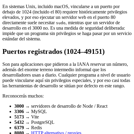
En sistemas Unix, incluido macOS, vincularse a un puerto por
debajo de 1024 (incluido el 80) requiere históricamente privilegios
elevados, y por eso ejecutar un servidor web en el puerto 80
directamente suele necesitar
, mientras que un servidor de
sudo
desarrollo en el 3000 no. Es una medida de seguridad deliberada:
impide que un programa sin privilegios se haga pasar por un servicio
estándar del sistema.
Puertos registrados (1024–49151)
Son para aplicaciones que pidieron a la IANA reservar un número,
además del enorme terreno intermedio informal que los
desarrolladores usan a diario. Cualquier programa a nivel de usuario
puede vincularse aquí sin privilegios especiales, y por eso casi todas
las herramientas de desarrollo se sitúan por defecto en este rango.
Reconocerás muchos:
3000
→ servidores de desarrollo de Node / React
3306
→ MySQL
5173
→ Vite
5432
→ PostgreSQL
6379
→ Redis
8080
→
HTTP alternativo / proxies