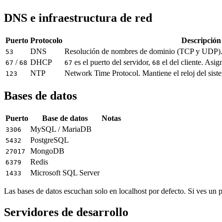
DNS e infraestructura de red
Puerto
Protocolo
Descripción
DNS
Resolución de nombres de dominio (TCP y UDP). 
53
/
DHCP
es el puerto del servidor,
el del cliente. Asi
67
68
67
68
NTP
Network Time Protocol. Mantiene el reloj del sist
123
Bases de datos
Puerto
Base de datos
Notas
MySQL / MariaDB
3306
PostgreSQL
5432
MongoDB
27017
Redis
6379
Microsoft SQL Server
1433
Las bases de datos escuchan solo en localhost por defecto. Si ves un p
Servidores de desarrollo