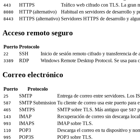
HTTPS
Tráfico web cifrado con TLS. La gran ma
443
HTTP (alternativo)
Habitual en servidores de desarrollo y 
8080
HTTPS (alternativo)
Servidores HTTPS de desarrollo y algu
8443
Acceso remoto seguro
Puerto
Protocolo
SSH
Inicio de sesión remoto cifrado y transferencia d
22
RDP
Windows Remote Desktop Protocol. Se usa para c
3389
Correo electrónico
Puerto
Protocolo
SMTP
Entrega de correo entre servidores. Los I
25
SMTP Submission
Tu cliente de correo usa este puerto para 
587
SMTPS
SMTP sobre TLS. Más antiguo que
p
465
587
IMAP
Recuperación de correo sin descarga local
143
IMAPS
IMAP sobre TLS.
993
POP3
Descarga el correo en tu dispositivo y nor
110
POP3S
POP3 sobre TLS.
995