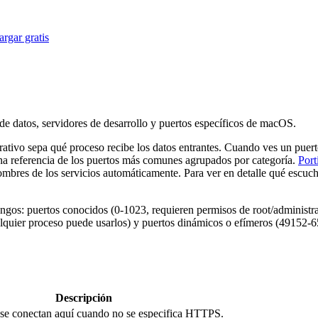
rgar gratis
e datos, servidores de desarrollo y puertos específicos de macOS.
ativo sepa qué proceso recibe los datos entrantes. Cuando ves un puerto
una referencia de los puertos más comunes agrupados por categoría.
Port
nombres de los servicios automáticamente. Para ver en detalle qué escuch
gos: puertos conocidos (0-1023, requieren permisos de root/administrad
lquier proceso puede usarlos) y puertos dinámicos o efímeros (49152-6
Descripción
s se conectan aquí cuando no se especifica HTTPS.