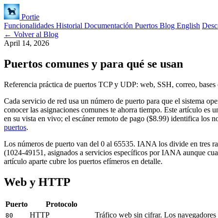
Portie
Funcionalidades
Historial
Documentación
Puertos
Blog
English
Desca
← Volver al Blog
April 14, 2026
Puertos comunes y para qué se usan
Referencia práctica de puertos TCP y UDP: web, SSH, correo, bases d
Cada servicio de red usa un número de puerto para que el sistema oper
conocer las asignaciones comunes te ahorra tiempo. Este artículo es 
en su vista en vivo; el escáner remoto de pago ($8.99) identifica los 
puertos
.
Los números de puerto van del 0 al 65535. IANA los divide en tres ran
(1024-49151, asignados a servicios específicos por IANA aunque cua
artículo aparte cubre los puertos efímeros en detalle.
Web y HTTP
Puerto
Protocolo
HTTP
Tráfico web sin cifrar. Los navegadore
80