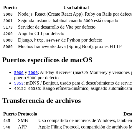
Puerto
Uso habitual
Node.js, React (Create React App), Ruby on Rails por defect
3000
Segunda instancia habitual cuando
está ocupado
3001
3000
Servidor de desarrollo de Vite por defecto
5173
Angular CLI por defecto
4200
Django,
de Python por defecto
8000
http.server
Muchos frameworks Java (Spring Boot), proxies HTTP
8080
Puertos específicos de macOS
y
: AirPlay Receiver (macOS Monterey y versiones pos
5000
7000
puerto
por defecto.
5000
: mDNS / Bonjour, usado para el descubrimiento de servici
5353
: Rango efímero/dinámico, asignado automáticame
49152-65535
Transferencia de archivos
Puerto
Protocolo
Des
SMB
Uso compartido de archivos de Windows, también
445
AFP
Apple Filing Protocol, compartición de archivo
548