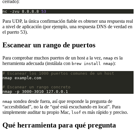
cerrado):
nc -zvu 8.8.8.8 
53
Para UDP, la única confirmación fiable es obtener una respuesta real
a nivel de aplicación (por ejemplo, una respuesta DNS de verdad en
el puerto 53).
Escanear un rango de puertos
Para comprobar muchos puertos de un host a la vez,
es la
nmap
herramienta adecuada (instálala con
):
brew install nmap
# Escanear los 1000 puertos comunes de un host
# Escanear un rango concreto
sondea desde fuera, así que responde la pregunta de
nmap
“accesibilidad”, no la de “qué está escuchando en local”. Para
simplemente auditar tu propio Mac,
es más rápido y preciso.
lsof
Qué herramienta para qué pregunta