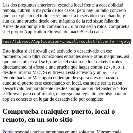
Las dos preguntas anteriores, escucha local frente a accesibilidad
remota, cubren la mayoría de los casos, pero hay un fallo concreto
que no explican del todo:
muestra tu servidor escuchando, y
lsof
aun así una prueba desde otra máquina de la red sigue fallando.
Antes de asumir que tu comando
o tu red están rotos, comprueba
nc
si el propio Application Firewall de macOS es la causa:
Esto indica si el firewall está activado o desactivado en ese
momento. Solo filtra conexiones entrantes desde otras máquinas, así
que nunca afecta a
, que lee el estado de los sockets locales
lsof
directamente, ni afecta a una prueba que hagas contra
127.0.0.1
desde el mismo Mac. Si el firewall está activado y un
nc -zv
remoto hacia tu Mac agota el tiempo de espera o es rechazado
aunque el puerto esté escuchando en local, esa suele ser la razón.
Desactívalo temporalmente desde Configuración del Sistema > Red
> Firewall para confirmarlo, o agrega una regla de permiso para tu
app en concreto en lugar de desactivarlo por completo.
Comprueba cualquier puerto, local o
remoto, en un solo sitio
Portie
responde ambas preguntas en una sola app. Muestra cada