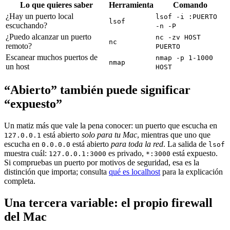
Lo que quieres saber
Herramienta
Comando
¿Hay un puerto local
lsof -i :PUERTO
lsof
escuchando?
-n -P
¿Puedo alcanzar un puerto
nc -zv HOST
nc
remoto?
PUERTO
Escanear muchos puertos de
nmap -p 1-1000
nmap
un host
HOST
“Abierto” también puede significar
“expuesto”
Un matiz más que vale la pena conocer: un puerto que escucha en
está abierto
solo para tu Mac
, mientras que uno que
127.0.0.1
escucha en
está abierto
para toda la red
. La salida de
0.0.0.0
lsof
muestra cuál:
es privado,
está expuesto.
127.0.0.1:3000
*:3000
Si compruebas un puerto por motivos de seguridad, esa es la
distinción que importa; consulta
qué es localhost
para la explicación
completa.
Una tercera variable: el propio firewall
del Mac